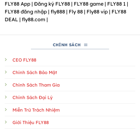
FLY88 App | Đăng ký FLY88 | FLY88 game | FLY88 1 |
FLY88 đăng nhập | fly888 | Fly 88 | Fly88 vip | FLY88
DEAL | fly88.com |
CHÍNH SÁCH
CEO FLY88
Chính Sách Bảo Mật
Chính Sách Tham Gia
Chính Sách Đại Lý
Miễn Trừ Trách Nhiệm
Giới Thiệu FLY88