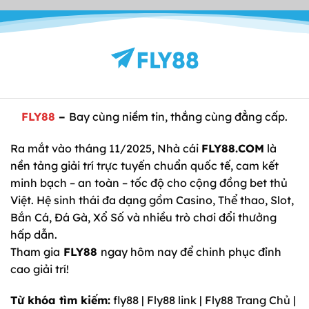
FLY88
–
Bay cùng niềm tin, thắng cùng đẳng cấp.
Ra mắt vào tháng 11/2025, Nhà cái
FLY88.COM
là
nền tảng giải trí trực tuyến chuẩn quốc tế, cam kết
minh bạch – an toàn – tốc độ cho cộng đồng bet thủ
Việt. Hệ sinh thái đa dạng gồm Casino, Thể thao, Slot,
Bắn Cá, Đá Gà, Xổ Số và nhiều trò chơi đổi thưởng
hấp dẫn.
Tham gia
FLY88
ngay hôm nay để chinh phục đỉnh
cao giải trí!
Từ khóa tìm kiếm:
fly88 | Fly88 link | Fly88 Trang Chủ |