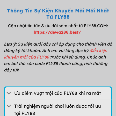
Thông Tin Sự Kiện Khuyến Mãi Mới Nhất
Từ FLY88
Cập nhật tin tức & ưu đãi sớm nhất từ FLY88.COM:
https://dewa288.best/
Lưu ý:
Sự kiện dưới đây chỉ áp dụng cho thành viên đã
đăng ký tài khoản. Anh em vui lòng đọc kỹ
điều kiện
khuyến mãi của FLY88
trước khi sử dụng. Chúc anh
em bet thủ săn code FLY88 thành công, rinh thưởng
đầy túi!
Ưu điểm vượt trội của FLY88 khi ra mắt
Trải nghiệm người chơi luôn được tối ưu
tại FLY88